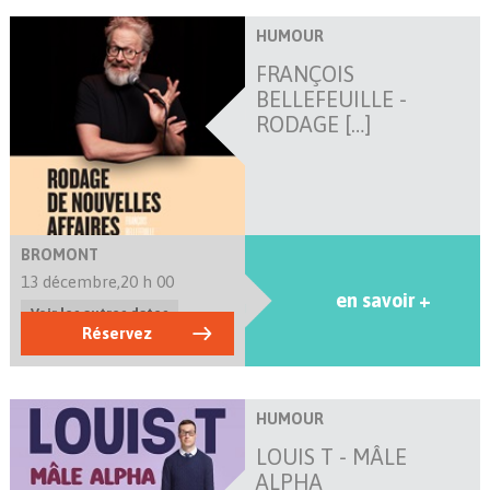
HUMOUR
FRANÇOIS
BELLEFEUILLE -
RODAGE […]
BROMONT
13 décembre,
20 h 00
en savoir +
Voir les autres dates
Réservez
HUMOUR
LOUIS T - MÂLE
ALPHA