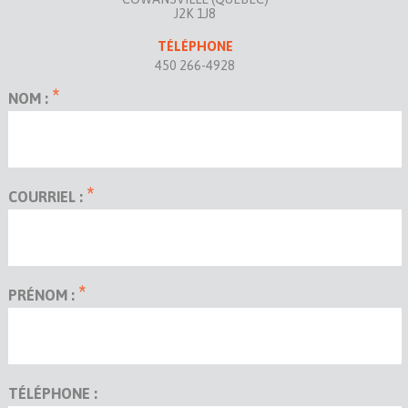
J2K 1J8
TÉLÉPHONE
450 266-4928
*
NOM :
*
COURRIEL :
*
PRÉNOM :
TÉLÉPHONE :