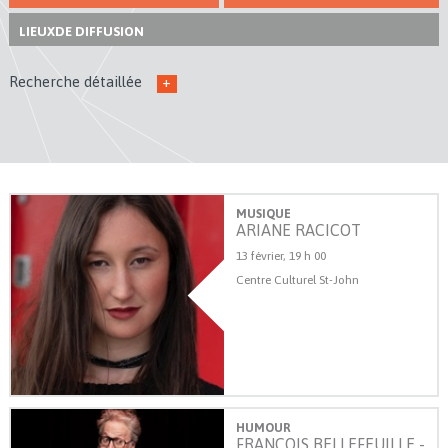
LIEUX
DE DIFFUSION
Recherche détaillée
+
MUSIQUE
ARIANE RACICOT
13 février, 19 h 00
Centre Culturel St-John
HUMOUR
FRANÇOIS BELLEFEUILLE -