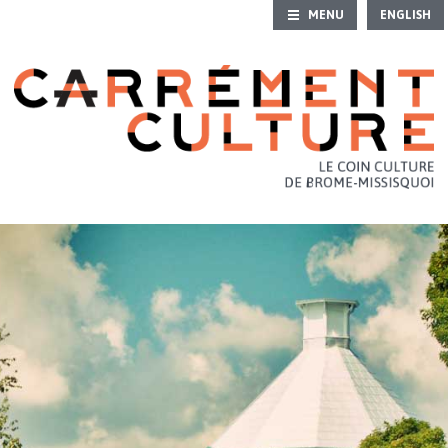
MENU
ENGLISH
ACCUEIL
CALENDRIER CULTUREL
IDÉES DE SORTIES
PATRIMOINE
S'INITIER
GALERIES D’ART
RÉPERTOIRE CULTUREL
CONTACT