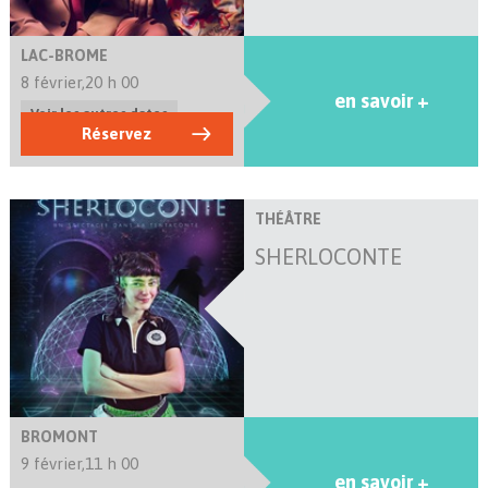
LAC-BROME
8 février,
20 h 00
en savoir +
Voir les autres dates
Réservez
THÉÂTRE
SHERLOCONTE
BROMONT
9 février,
11 h 00
en savoir +