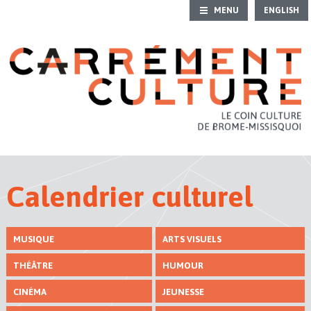
MENU
ENGLISH
ACCUEIL
CALENDRIER CULTUREL
IDÉES DE SORTIES
PATRIMOINE
S'INITIER
Calendrier culturel
GALERIES D’ART
MUSIQUE
ARTS VISUELS
RÉPERTOIRE CULTUREL
THÉÂTRE
HUMOUR
CINÉMA
JEUNESSE
CONTACT