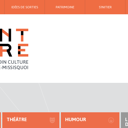
IDÉES DE SORTIES
PATRIMOINE
S'INITIER
THÉÂTRE
HUMOUR
L
D