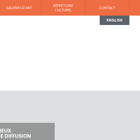
RÉPERTOIRE
GALERIES D’ART
CONTACT
CULTUREL
ENGLISH
IEUX
E DIFFUSION