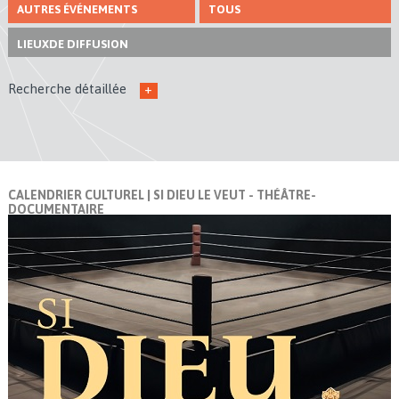
AUTRES ÉVÉNEMENTS
TOUS
LIEUX
DE DIFFUSION
Recherche détaillée
+
CALENDRIER CULTUREL
| SI DIEU LE VEUT - THÉÂTRE-
DOCUMENTAIRE